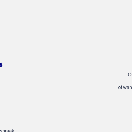
s
O
of wan
fspraak.