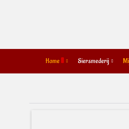
Home
Siersmederij
Mi