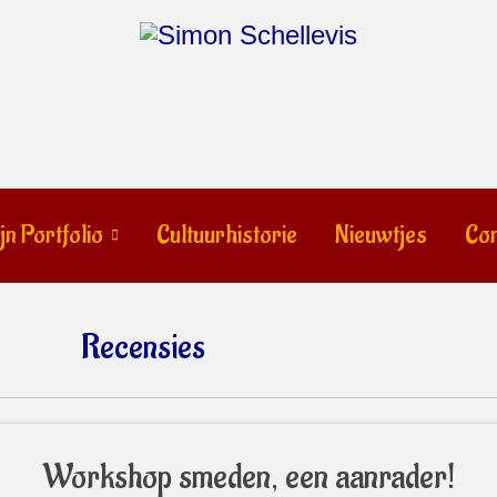
jn Portfolio
Cultuurhistorie
Nieuwtjes
Con
Recensies
Workshop smeden, een aanrader!