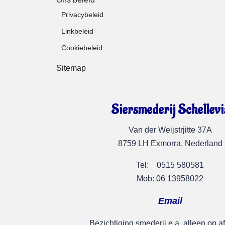
Privacybeleid
Linkbeleid
Cookiebeleid
Sitemap
Siersmederij Schellevi
Van der Weijstrjitte 37A
8759 LH Exmorra, Nederland
Tel: 0515 580581
Mob: 06 13958022
Email
Bezichtiging smederij e.a. alleen op a