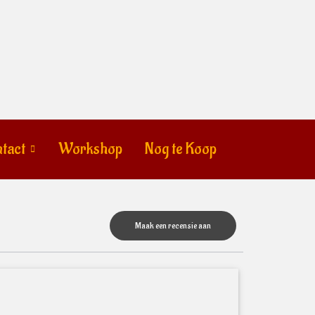
tact
Workshop
Nog te Koop
Maak een recensie aan